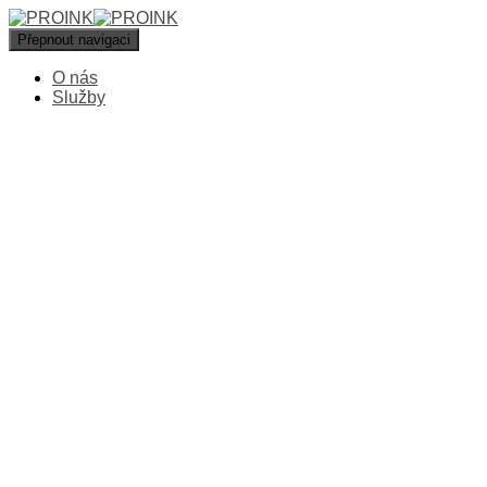
Přepnout navigaci
O nás
Služby